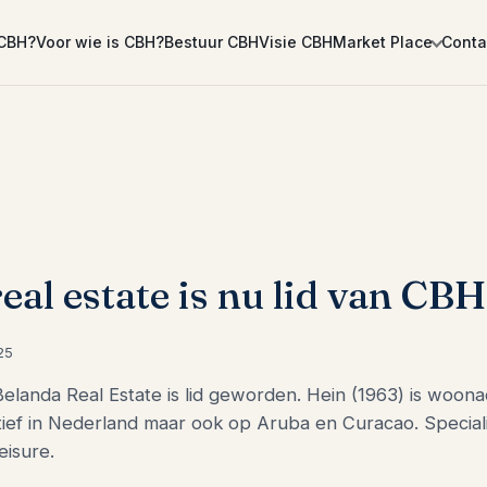
 CBH?
Voor wie is CBH?
Bestuur CBH
Visie CBH
Market Place
Conta
eal estate is nu lid van CBH
25
elanda Real Estate is lid geworden. Hein (1963) is woona
ctief in Nederland maar ook op Aruba en Curacao. Speciali
eisure.